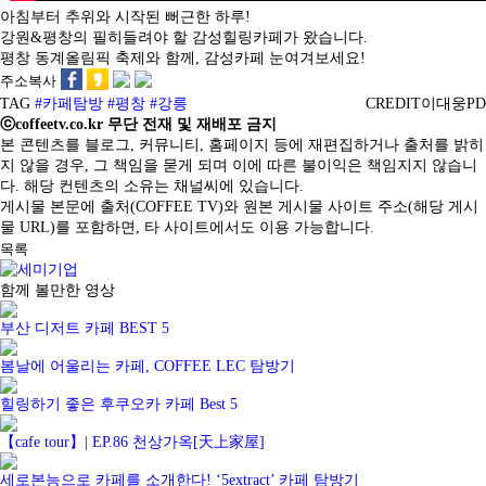
아침부터 추위와 시작된 뻐근한 하루!
강원&평창의 필히들려야 할 감성힐링카페가 왔습니다.
평창 동계올림픽 축제와 함께, 감성카페 눈여겨보세요!
주소복사
TAG
#카페탐방
#평창
#강릉
CREDIT
이대웅PD
ⓒcoffeetv.co.kr 무단 전재 및 재배포 금지
본 콘텐츠를 블로그, 커뮤니티, 홈페이지 등에 재편집하거나 출처를 밝히
지 않을 경우, 그 책임을 묻게 되며 이에 따른 불이익은 책임지지 않습니
다. 해당 컨텐츠의 소유는 채널씨에 있습니다.
게시물 본문에 출처(COFFEE TV)와 원본 게시물 사이트 주소(해당 게시
물 URL)를 포함하면, 타 사이트에서도 이용 가능합니다.
목록
함께 볼만한 영상
부산 디저트 카페 BEST 5
봄날에 어울리는 카페, COFFEE LEC 탐방기
힐링하기 좋은 후쿠오카 카페 Best 5
【cafe tour】| EP.86 천상가옥[天上家屋]
세로본능으로 카페를 소개한다! ‘5extract’ 카페 탐방기