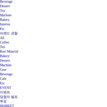
Beverage
Dessert
Tea
Machine
Bakery
Interior
Etc
브랜드 관찰
All
Coffee
Tea
Raw Material
Bakery
Dessert
Machine
Gear
Beverage
Cafe
Etc
EVENT
이벤트
당첨자 발표
투표
MARKET