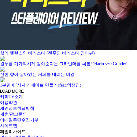
삶의 밸런스와 바리스타 (전주연 바리스타 인터뷰)
원두를 기가막히게 갈아준다는 그라인더를 써봄! 'Hario v60 Grinder'
진한 향이 살아있는 커피를 내리는 비결
1분만에 '사자'라떼아트 만들기(feat.엄성진)
LOAD MORE
커피TV소개
이용약관
개인정보취급방침
제휴/광고문의
이메일무단수집거부
사이트맵
패밀리사이트