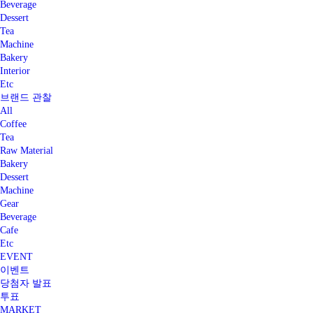
Beverage
Dessert
Tea
Machine
Bakery
Interior
Etc
브랜드 관찰
All
Coffee
Tea
Raw Material
Bakery
Dessert
Machine
Gear
Beverage
Cafe
Etc
EVENT
이벤트
당첨자 발표
투표
MARKET