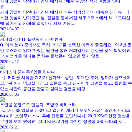
카페 창업이 당신에게 건낸 메시지 : 배우 지망생 작가 여동윤 인터
뷰
카페 창업이 당신에게 건낸 메시지 배우 지망생 작가 여동윤 인터뷰 따
스한 햇살이 반가웠던 날, 잠실동 동네서점 하우스북스에서 책 『오디션
에 떨어지고 카페를 열었다』저자 여동...
2021.04.07
커피업계와 IT 플랫폼의 상생 효과
Q. 여러 분야 중에서도 특히 ‘커피’를 선택한 이유가 궁금해요. 약 8년 동
안 로스터로 일하고 있는 남편을 통해 커피업계에 관심을 갖게 되었어요.
‘커피업계를 하나로 뭉치는 플랫폼이 있으면 좋지 않을...
2020.04.17
바리스타 꿈나무 6인을 만나다
Q. 커피를 시작한 계기가 뭔가요? 성민 : 제대한 후에, 엄마가 물으셨어
요. “뭐 해서 먹고살래?” 그 질문을 듣고 진지하게 고민을 했고, 힐링할 수
있는 나만의 공간을 만들고 싶다는 결론을 내렸...
2020.03.05
우연을 운명으로 만들다, 조영주 바리스타
Q. 커피를 업으로 삼겠다고 결심한 계기가 무엇인가요? 조영주 바리스
타(이하 조영주) : 제대 후에 진로를 고민하다가, 2013 KBrC 현장 영상을
우연히 보게 됐어요. 2013 KBrC 2위를 차지한 정인성 바리스타의 시...
2020.02.21