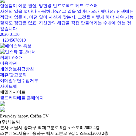
절실함이 이룬 결실, 방현영 빈프로젝트 헤드 로스터
자신의 일을 얼마나 사랑하나요? 그 일을 얼마나 오래 했나요? 인생에는
정답이 없듯이, 어떤 일이 자신과 맞는지, 그것을 어떻게 해야 지속 가능
할지도 정답은 없죠. 자신만의 해답을 직접 만들어가는 수밖에 없는 것
같습니다....
2020.01.30
1
2
3
4
5
6
7
8
9
10
커피TV소개
이용약관
개인정보취급방침
제휴/광고문의
이메일무단수집거부
사이트맵
패밀리사이트
월드커피배틀 홈페이지
Everyday happy, Coffee TV
(주)채널씨
본사:서울시 송파구 백제고분로 9길 5 스토리2003 4층
스튜디오:서울시 송파구 백제고분로 9길 5 스토리2003 2층