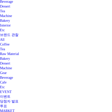
Beverage
Dessert
Tea
Machine
Bakery
Interior
Etc
브랜드 관찰
All
Coffee
Tea
Raw Material
Bakery
Dessert
Machine
Gear
Beverage
Cafe
Etc
EVENT
이벤트
당첨자 발표
투표
MARKET