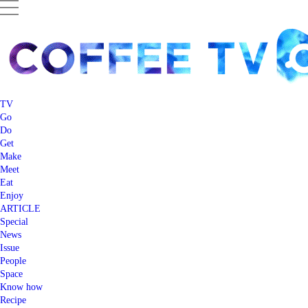
TV
Go
Do
Get
Make
Meet
Eat
Enjoy
ARTICLE
Special
News
Issue
People
Space
Know how
Recipe