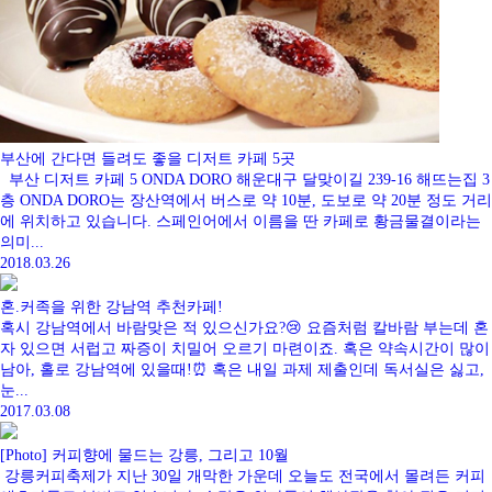
부산에 간다면 들려도 좋을 디저트 카페 5곳
부산 디저트 카페 5 ONDA DORO 해운대구 달맞이길 239-16 해뜨는집 3
층 ONDA DORO는 장산역에서 버스로 약 10분, 도보로 약 20분 정도 거리
에 위치하고 있습니다. 스페인어에서 이름을 딴 카페로 황금물결이라는
의미...
2018.03.26
혼.커족을 위한 강남역 추천카페!
혹시 강남역에서 바람맞은 적 있으신가요?😢 요즘처럼 칼바람 부는데 혼
자 있으면 서럽고 짜증이 치밀어 오르기 마련이죠. 혹은 약속시간이 많이
남아, 홀로 강남역에 있을때!⏰ 혹은 내일 과제 제출인데 독서실은 싫고,
눈...
2017.03.08
[Photo] 커피향에 물드는 강릉, 그리고 10월
강릉커피축제가 지난 30일 개막한 가운데 오늘도 전국에서 몰려든 커피