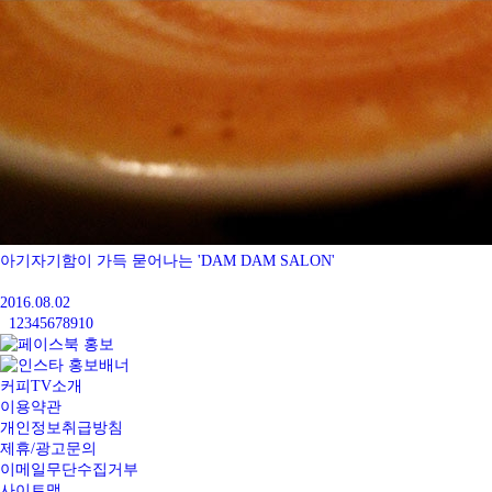
아기자기함이 가득 묻어나는 'DAM DAM SALON'
2016.08.02
1
2
3
4
5
6
7
8
9
10
커피TV소개
이용약관
개인정보취급방침
제휴/광고문의
이메일무단수집거부
사이트맵