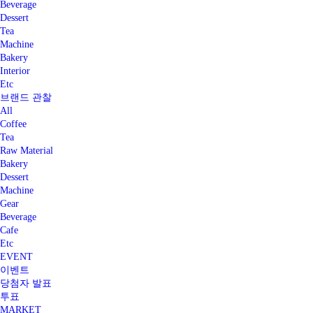
Beverage
Dessert
Tea
Machine
Bakery
Interior
Etc
브랜드 관찰
All
Coffee
Tea
Raw Material
Bakery
Dessert
Machine
Gear
Beverage
Cafe
Etc
EVENT
이벤트
당첨자 발표
투표
MARKET