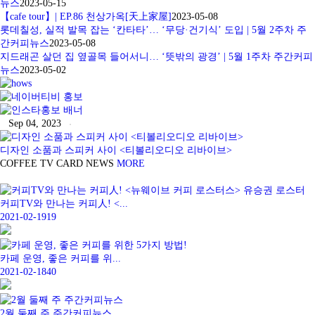
뉴스
2023-05-15
【cafe tour】| EP.86 천상가옥[天上家屋]
2023-05-08
롯데칠성, 실적 발목 잡는 ‘칸타타’… ‘무당·건기식’ 도입 | 5월 2주차 주
간커피뉴스
2023-05-08
지드래곤 살던 집 옆골목 들어서니… ‘뜻밖의 광경’ | 5월 1주차 주간커피
뉴스
2023-05-02
Sep 04, 2023
디자인 소품과 스피커 사이 <티볼리오디오 리바이브>
COFFEE TV
CARD NEWS
MORE
커피TV와 만나는 커피人! <...
2021-02-19
19
카페 운영, 좋은 커피를 위...
2021-02-18
40
2월 둘째 주 주간커피뉴스