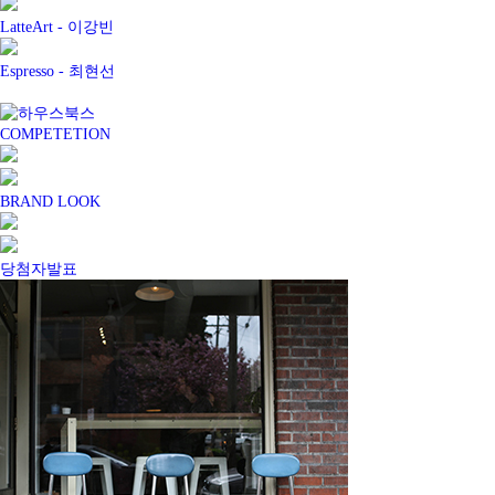
LatteArt -
이강빈
Espresso -
최현선
COMPETETION
BRAND LOOK
당첨자발표