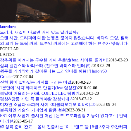
knowhow
드리퍼, 재질이 다르면 커피 맛도 달라질까?
오랜 시간, 드리퍼에 대한 논쟁은 끊이지 않았습니다. 바닥의 모양, 필터
의 크기 등 드립 커피, 브루잉 커피에는 고려해야 하는 변수가 많습니다.
POPULAR
LATEST
강추위를 이겨내는 구수한 커피 추출법(feat. 사이폰, 클레버)
2018-02-20
삶의 밸런스와 바리스타 (전주연 바리스타 인터뷰)
2018-03-29
원두를 기가막히게 갈아준다는 그라인더를 써봄! 'Hario v60
Grinder'
2017-07-04
진한 향이 살아있는 커피를 내리는 비결
2018-02-20
1분만에 '사자'라떼아트 만들기(feat.엄성진)
2018-02-06
봄날에 어울리는 카페, COFFEE LEC 탐방기
2018-03-20
평창&강릉 가면 꼭 들려야할 감성카페 8
2018-02-12
디자인 소품과 스피커 사이 <티볼리오디오 리바이브>
2023-09-04
블록체인 기술의 커피업계 활용 현황
2023-08-31
RS1 이후 새롭게 출시된 머신 | 온도 프로파일링 기능이 없다고?! | 인빅
타 리뷰
2023-05-17
韓 상륙 준비 완료… 올해 진출하는 ‘이 브랜드’들 | 5월 3주차 주간커피