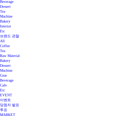
Beverage
Dessert
Tea
Machine
Bakery
Interior
Etc
브랜드 관찰
All
Coffee
Tea
Raw Material
Bakery
Dessert
Machine
Gear
Beverage
Cafe
Etc
EVENT
이벤트
당첨자 발표
투표
MARKET