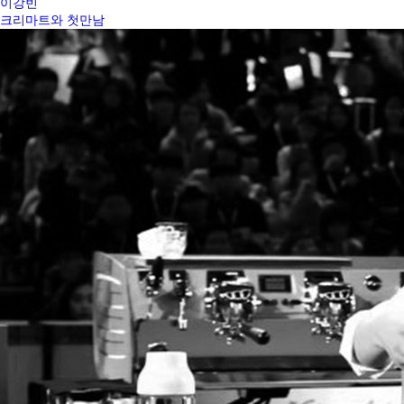
이강빈
크리마트와 첫만남