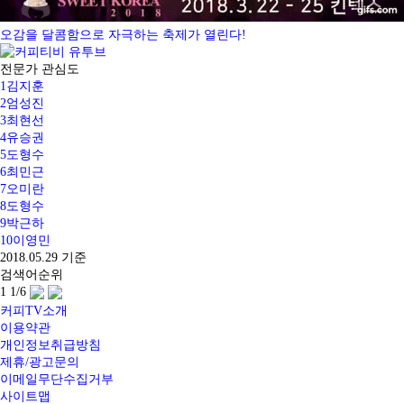
오감을 달콤함으로 자극하는 축제가 열린다!
전문가 관심도
1
김지훈
2
엄성진
3
최현선
4
유승권
5
도형수
6
최민근
7
오미란
8
도형수
9
박근하
10
이영민
2018.05.29 기준
검색어순위
1
1
/6
커피TV소개
이용약관
개인정보취급방침
제휴/광고문의
이메일무단수집거부
사이트맵