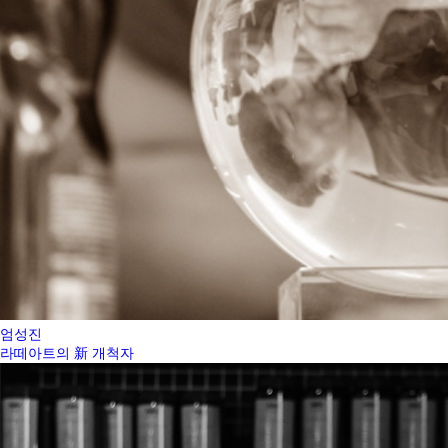
엄성진
라떼아트의 新 개척자