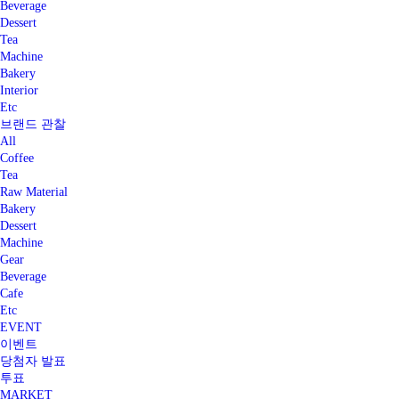
Beverage
Dessert
Tea
Machine
Bakery
Interior
Etc
브랜드 관찰
All
Coffee
Tea
Raw Material
Bakery
Dessert
Machine
Gear
Beverage
Cafe
Etc
EVENT
이벤트
당첨자 발표
투표
MARKET