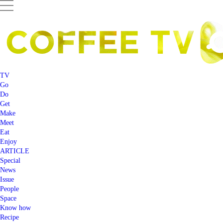
TV
Go
Do
Get
Make
Meet
Eat
Enjoy
ARTICLE
Special
News
Issue
People
Space
Know how
Recipe