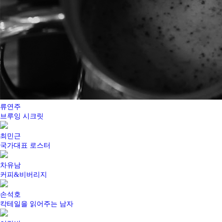
류연주
브루잉 시크릿
최민근
국가대표 로스터
차유남
커피&비버리지
손석호
칵테일을 읽어주는 남자