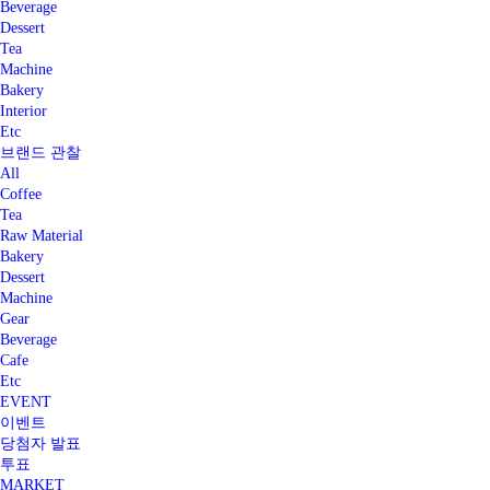
Beverage
Dessert
Tea
Machine
Bakery
Interior
Etc
브랜드 관찰
All
Coffee
Tea
Raw Material
Bakery
Dessert
Machine
Gear
Beverage
Cafe
Etc
EVENT
이벤트
당첨자 발표
투표
MARKET