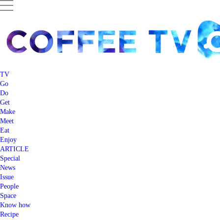
TV
Go
Do
Get
Make
Meet
Eat
Enjoy
ARTICLE
Special
News
Issue
People
Space
Know how
Recipe