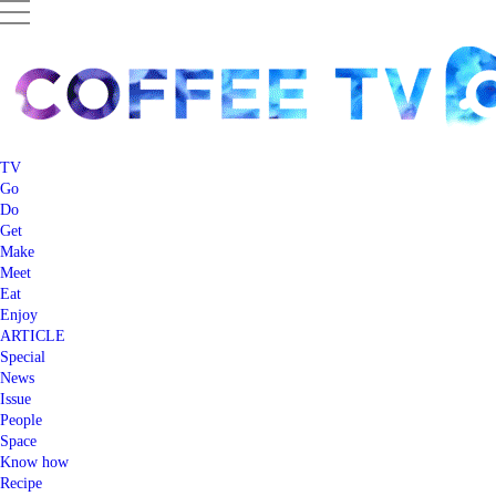
TV
Go
Do
Get
Make
Meet
Eat
Enjoy
ARTICLE
Special
News
Issue
People
Space
Know how
Recipe