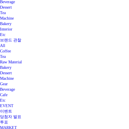
Beverage
Dessert
Tea
Machine
Bakery
Interior
Etc
브랜드 관찰
All
Coffee
Tea
Raw Material
Bakery
Dessert
Machine
Gear
Beverage
Cafe
Etc
EVENT
이벤트
당첨자 발표
투표
MARKET