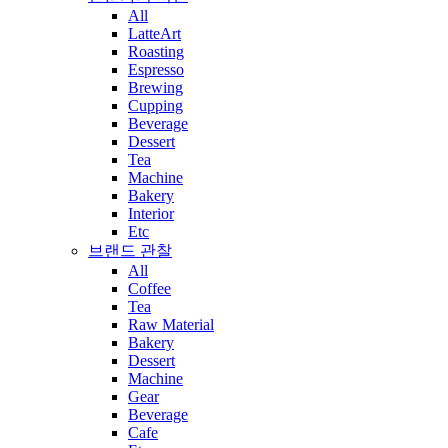
All
LatteArt
Roasting
Espresso
Brewing
Cupping
Beverage
Dessert
Tea
Machine
Bakery
Interior
Etc
브랜드 관찰
All
Coffee
Tea
Raw Material
Bakery
Dessert
Machine
Gear
Beverage
Cafe