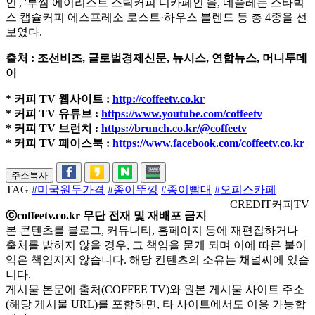
인', '투썸 에이리스트 스틱커피 디카페인'을, 네슬레는 스타벅
스 캡슐커피 에스프레소 로스트·하우스 블렌드 등 총 4종을 선
보였다.
출처 : 조선비즈, 글로벌경제신문, 뉴시스, 연합뉴스, 머니투데
이
*
커피 TV 웹사이트 :
http://coffeetv.co.kr
* 커피 TV 유튜브 :
https://www.youtube.com/coffeetv
* 커피 TV 브런치 :
https://brunch.co.kr/@coffeetv
* 커피 TV 페이스북 :
https://www.facebook.com/coffeetv.co.kr
주소복사
TAG
#미국원두가격
#종이뚜껑
#종이빨대
#오피스카페
CREDIT
커피TV
ⓒcoffeetv.co.kr 무단 전재 및 재배포 금지
본 콘텐츠를 블로그, 커뮤니티, 홈페이지 등에 재편집하거나
출처를 밝히지 않을 경우, 그 책임을 묻게 되며 이에 따른 불이
익은 책임지지 않습니다. 해당 컨텐츠의 소유는 채널씨에 있습
니다.
게시물 본문에 출처(COFFEE TV)와 원본 게시물 사이트 주소
(해당 게시물 URL)를 포함하면, 타 사이트에서도 이용 가능합