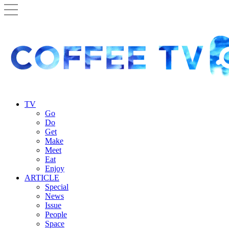
TV
Go
Do
Get
Make
Meet
Eat
Enjoy
ARTICLE
Special
News
Issue
People
Space