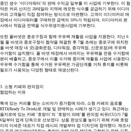
중인 생수 ‘이디야워터’의 판매 수익금 일부를 이 사업에 기부한다. 이 협
약은 커피 산지인 과테말라 지역에 깨끗한 식수를 공급하기 위해 이디야
커피 고객들이 직접 참여하는 방식으로 마련했다. 고객이 이디야커피 매
장에서 이디야워터를 구매하면 금액의 10%가 적립되며, 이디야커피 본
사에서 적립금 전액을 식수위생지원사업에 기부한다.
또한 폴바셋은 종로구청과 함께 우유팩 재활용 사업을 지원한다. 지난 6
월 폴 바셋과 종로구청이 협약을 체결한 후 7월 초에는 종로구에 위치한
폴 바셋 매장 네 곳(광화문점, 디타워점, 종각역점, 신문로점)에 우유팩
수거함이 설치됐다. 폴 바셋 매장에서 버려지는 우유팩을 전용 수거함에
분리 배출하고, 종로구에서 이를 수거해 종이팩 재활용 사업에 사용한다.
우유팩 수거함을 통해 수거된 우유팩은 가공단계를 거쳐 휴지를 비롯해
펄프가 사용되는 다양한 형태로 재생산된다.
3. 소형 카페와 편의점이
협업하는 이유
특색 있는 커피를 찾는 소비자가 증가함에 따라, 소형 카페의 음료를
RTD(Ready To Drink)로 개발 및 판매하는 사례가 생기고 있다. 최근에는
을지로에 있는 카페 ‘호랑이’의 ‘호랑이 라떼’를 편의점 씨유(CU)가 7월
6일부터 업계 단독으로 선보였다. 상품 완성도를 높이기 위해 카페 호랑
이의 이세준 대표가 직접 레시피 개발부터 컵 디자인에 참여했다. 제조사