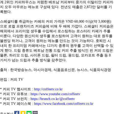
계 2위인 커피하우스는 저렴한 베트남 커피부터 중가의 이탈리안 커피까
지 모두 아우르는 메뉴로 구성돼 있다. 전년도 매출은 2,872만 달러를 기
록했다.
스페셜티를 취급하는 카페의 커피 가격은 VND 60,000 이상(약 3,000원)
으로 로컬 프랜차이즈 커피숍에 비해 두 배에 가깝다. 스페셜티 커피숍은
해외에서 프리미엄 생두를 수입해서 로스팅하는 로스터리 카페가 주를
이룬다. 다양한 원산지의 생두를 로스팅하여 고객이 원하는 대로 원두를
블렌딩 하거나, 고객이 원하는 메뉴를 만드는 것이 가능하다. 호찌민 시
내의 한 프리미엄 카페에서는 12가지 종류의 원두를 고객이 선택할 수 있
게 했다. 드립 종류도 베트남 전통 드립 커피 추출 방식인 핀 커피 드립은
물론, 하리오 드립, 사이폰 드립, 필터 드립, 융드립, 모카포트 추출 등 8
가지가 넘는 드립과 추출 방식을 갖추었다.
출처 : 한국방송뉴스, 아시아경제, 식품음료신문, 뉴시스, 식품외식경영
편집 : 커피 TV
* 커피 TV 웹사이트 :
http://coffeetv.co.kr
* 커피 TV 유튜브 :
https://www.youtube.com/coffeetv
* 커피 TV 브런치 :
https://brunch.co.kr/@coffeetv
* 커피 TV 페이스북 :
https://www.facebook.com/coffeetv.co.kr
주소복사