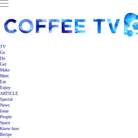
TV
Go
Do
Get
Make
Meet
Eat
Enjoy
ARTICLE
Special
News
Issue
People
Space
Know how
Recipe