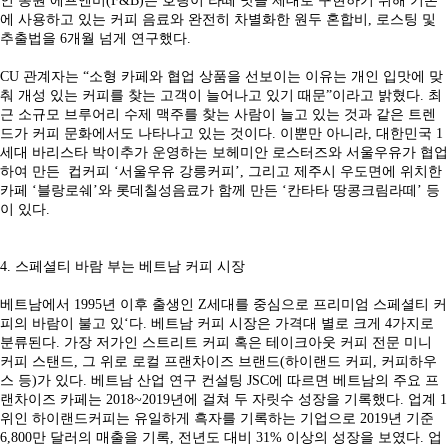
인 동원 에프앤비(F&B)는 호랑이 라떼 맛을 제대로 구현하기 위해 기존
에 사용하고 있는 커피 음료와 완전히 차별화한 원두 혼합비, 로스팅 및
추출법을 6개월 넘게 연구했다.
CU 관계자는 “소형 카페와 협업 상품을 선보이는 이유는 개인 입맛에 맞
춰 개성 있는 커피를 찾는 고객이 늘어나고 있기 때문”이라고 밝혔다. 최
근 소규모 브루어리 수제 맥주를 찾는 사람이 늘고 있는 것과 같은 트렌
드가 커피 문화에서도 나타나고 있는 것이다. 이뿐만 아니라, 대한민국 1
세대 바리스타 박이추가 운영하는 보헤미안 로스터즈와 서울우유가 협업
하여 만든 컵커피 ‘서울우유 강릉커피’, 그리고 제주시 우도면에 위치한
카페 ‘블랑로쉐’와 롯데칠성음료가 함께 만든 ‘칸타타 땅콩크림라떼’ 등
이 있다.
4. 스페셜티 바람 부는 베트남 커피 시장
베트남에서 1995년 이후 출생인 Z세대를 중심으로 프리미엄 스페셜티 커
피의 바람이 불고 있‘다. 베트남 커피 시장은 가격대 별로 크게 4가지로
분류된다. 가장 저가인 스트리트 커피 혹은 테이크아웃 커피 전문 미니
커피 스탠드, 그 위로 로컬 프랜차이즈 브랜드(하이랜드 커피, 커피하우
스 등)가 있다. 베트남 산업 연구 컨설팅 JSC에 따르면 베트남의 주요 프
랜차이즈 카페는 2018~2019년에 걸쳐 두 자릿수 성장을 기록했다. 업계 1
위인 하이랜드커피는 유일하게 흑자를 기록하는 기업으로 2019년 기준
6,800만 달러의 매출을 기록, 전년도 대비 31% 이상의 성장을 보였다. 업