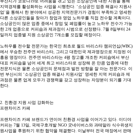
부산시가 코로나19로 어려움을 겪고 있는 소상공인에 대한 지원을 통해
지역경제를 활성화하는 사업을 시행한다. ‘소상공인 업종 해결사 지원사
업’을 통해서 한 분야에서 성공한 지역전문가가 경험이 부족하고 영세한
다른 소상공인들을 찾아가 창업과 영업 노하우를 직접 전수할 계획이다.
소상공인이 많은 업종 중에서 창업 및 폐업률이 높고 노하우 전수가 가능
한 2개 업종으로 커피숍과 제과점이 시범으로 선정됐다. 7월 8일부터 24
일까지 업종별 지원 소상공인 7개소를 모집할 예정이다.
노하우를 전수할 전문가는 한국인 최초로 월드 바리스타 챔피언십(WBC)
에서 우승한 전주연 바리스타, 그리고 대한민국 제과명장으로 지정된 이
흥용 명장이다. 전주연 바리스타는 4평 창고를 개조한 커피숍에서 부산
대표 커피숍을 넘어 세계 최고 바리스타로 성장해 온 만큼 업종에 대한
전문지식은 물론 소상공인의 문제점과 발전 방향을 잘 아는 전문가다. 이
번 부산시의 ‘소상공인 업종 해결사 지원사업’ 영세한 지역 커피숍과 제
과점은 물론 업계 모두가 경쟁력을 갖고 성장하는 자양분이 되기를 기대
한다.
2. 친환경 지원 사업 강화하는
프랜차이즈 카페
프랜차이즈 카페 브랜드가 연이어 친환경 사업을 이어가고 있다. 이디야
커피는 7월 13일, 국제구호개발 NGO 굿네이버스와 과테말라 식수위생지
원사업을 후원하기 위한 협약을 체결했다. 이날부터 전국 매장에서 판매