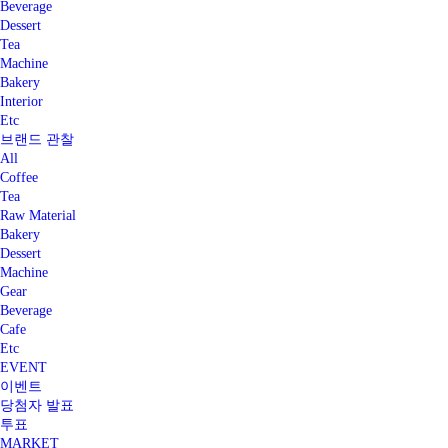
Beverage
Dessert
Tea
Machine
Bakery
Interior
Etc
브랜드 관찰
All
Coffee
Tea
Raw Material
Bakery
Dessert
Machine
Gear
Beverage
Cafe
Etc
EVENT
이벤트
당첨자 발표
투표
MARKET