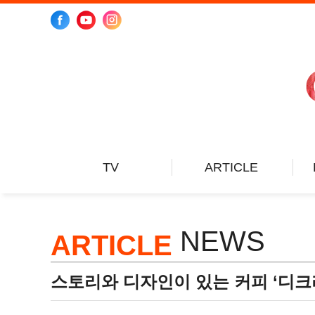
TV
ARTICLE
Go
Special
콘
Do
News
전
NEWS
Get
Issue
브
ARTICLE
Make
People
Meet
Space
스토리와 디자인이 있는 커피 ‘디크
Eat
Know how
Enjoy
Recipe
Coffee Tour