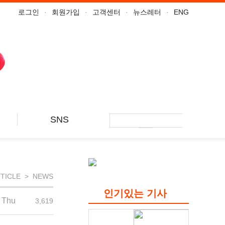
로그인
회원가입
고객센터
뉴스레터
ENG
SNS
커피TV 유니트
커피TV Globe
커피TV Edit
TICLE > NEWS
커피TV Play
커피TV Talk
인기있는 기사
커피TV Jounnal
 Thu
3,619
커피TV Inspire