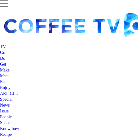
TV
Go
Do
Get
Make
Meet
Eat
Enjoy
ARTICLE
Special
News
Issue
People
Space
Know how
Recipe