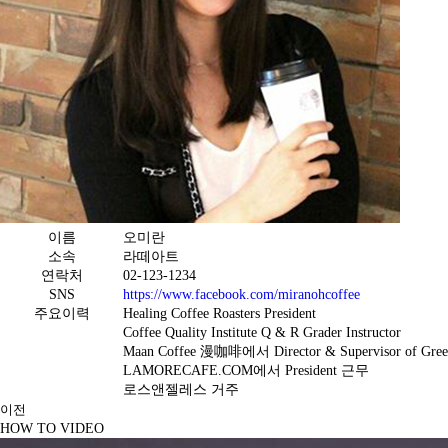
이름
오미란
소속
라떼아트
연락처
02-123-1234
SNS
https://www.facebook.com/miranohcoffee
주요이력
Healing Coffee Roasters President
Coffee Quality Institute Q & R Grader Instructor
Maan Coffee 漫咖啡에서 Director & Supervisor of Green 
LAMORECAFE.COM에서 President 근무
로스앤젤레스 거주
이전
HOW TO VIDEO