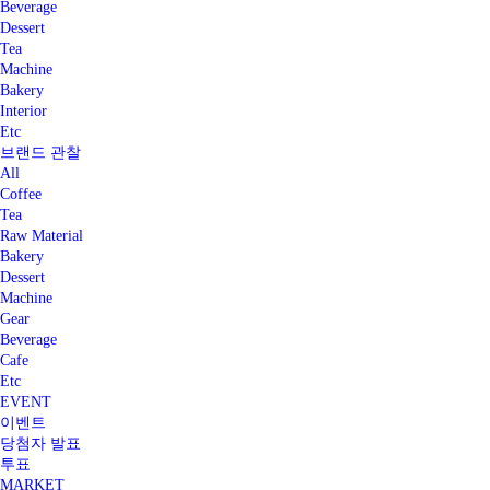
Beverage
Dessert
Tea
Machine
Bakery
Interior
Etc
브랜드 관찰
All
Coffee
Tea
Raw Material
Bakery
Dessert
Machine
Gear
Beverage
Cafe
Etc
EVENT
이벤트
당첨자 발표
투표
MARKET