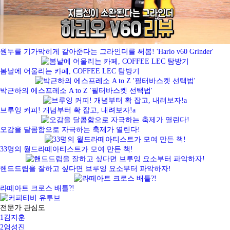
원두를 기가막히게 갈아준다는 그라인더를 써봄! 'Hario v60 Grinder'
봄날에 어울리는 카페, COFFEE LEC 탐방기
박근하의 에스프레소 A to Z '필터바스켓 선택법'
브루잉 커피! 개념부터 확 잡고, 내려보자!a
오감을 달콤함으로 자극하는 축제가 열린다!
33명의 월드라떼아티스트가 모여 만든 책!
핸드드립을 잘하고 싶다면 브루잉 요소부터 파악하자!
라떼아트 크로스 배틀?!
전문가 관심도
1
김지훈
2
엄성진