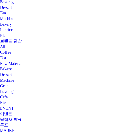
Beverage
Dessert
Tea
Machine
Bakery
Interior
Etc
브랜드 관찰
All
Coffee
Tea
Raw Material
Bakery
Dessert
Machine
Gear
Beverage
Cafe
Etc
EVENT
이벤트
당첨자 발표
투표
MARKET