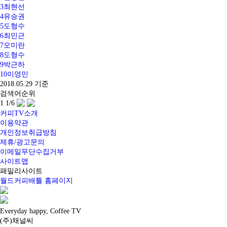
3
최현선
4
유승권
5
도형수
6
최민근
7
오미란
8
도형수
9
박근하
10
이영민
2018.05.29 기준
검색어순위
1
1
/6
커피TV소개
이용약관
개인정보취급방침
제휴/광고문의
이메일무단수집거부
사이트맵
패밀리사이트
월드커피배틀 홈페이지
Everyday happy, Coffee TV
(주)채널씨