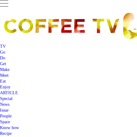
TV
Go
Do
Get
Make
Meet
Eat
Enjoy
ARTICLE
Special
News
Issue
People
Space
Know how
Recipe