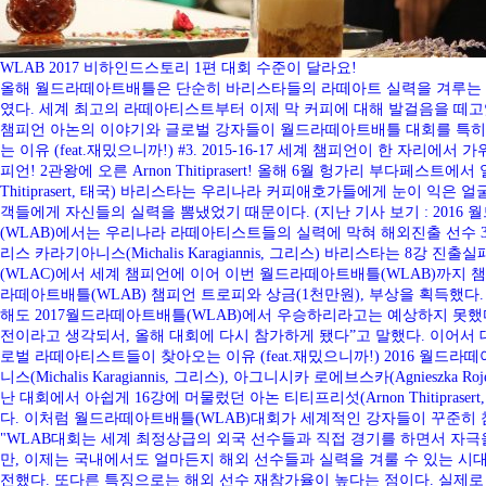
WLAB 2017 비하인드스토리 1편 대회 수준이 달라요!
올해 월드라떼아트배틀은 단순히 바리스타들의 라떼아트 실력을 겨루는 대
였다. 세계 최고의 라떼아티스트부터 이제 막 커피에 대해 발걸음을 떼고
챔피언 아논의 이야기와 글로벌 강자들이 월드라떼아트배틀 대회를 특히 선호하
는 이유 (feat.재밌으니까!) #3. 2015-16-17 세계 챔피언이 한 자리에
피언! 2관왕에 오른 Arnon Thitiprasert! 올해 6월 헝가리 부다페스트에서
Thitiprasert, 태국) 바리스타는 우리나라 커피애호가들에게 눈이 익은 얼굴이
객들에게 자신들의 실력을 뽐냈었기 때문이다. (지난 기사 보기 : 2016 월드라떼아트
(WLAB)에서는 우리나라 라떼아티스트들의 실력에 막혀 해외진출 선수 3명 중 아그
리스 카라기아니스(Michalis Karagiannis, 그리스) 바리스타는 
(WLAC)에서 세계 챔피언에 이어 이번 월드라떼아트배틀(WLAB)까지 
라떼아트배틀(WLAB) 챔피언 트로피와 상금(1천만원), 부상을 획득했다.
해도 2017월드라떼아트배틀(WLAB)에서 우승하리라고는 예상하지 못했
전이라고 생각되서, 올해 대회에 다시 참가하게 됐다”고 말했다. 이어서
로벌 라떼아티스트들이 찾아오는 이유 (feat.재밌으니까!) 2016 월드라떼아
니스(Michalis Karagiannis, 그리스), 아그니시카 로에브스카(Agnie
난 대회에서 아쉽게 16강에 머물렀던 아논 티티프리섯(Arnon Thitipra
다. 이처럼 월드라떼아트배틀(WLAB)대회가 세계적인 강자들이 꾸준히 
"WLAB대회는 세계 최정상급의 외국 선수들과 직접 경기를 하면서 자극
만, 이제는 국내에서도 얼마든지 해외 선수들과 실력을 겨룰 수 있는 시
전했다. 또다른 특징으로는 해외 선수 재참가율이 높다는 점이다. 실제로 