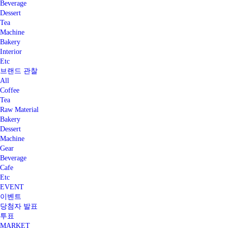
Beverage
Dessert
Tea
Machine
Bakery
Interior
Etc
브랜드 관찰
All
Coffee
Tea
Raw Material
Bakery
Dessert
Machine
Gear
Beverage
Cafe
Etc
EVENT
이벤트
당첨자 발표
투표
MARKET