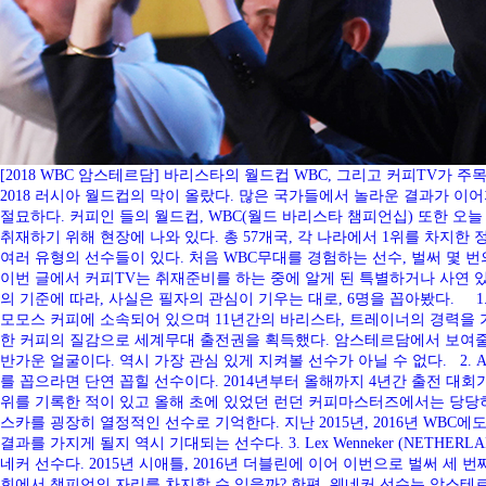
[2018 WBC 암스테르담] 바리스타의 월드컵 WBC, 그리고 커피TV가 주
2018 러시아 월드컵의 막이 올랐다. 많은 국가들에서 놀라운 결과가 이어
절묘하다. 커피인 들의 월드컵, WBC(월드 바리스타 챔피언십) 또한 오
취재하기 위해 현장에 나와 있다. 총 57개국, 각 나라에서 1위를 차지
여러 유형의 선수들이 있다. 처음 WBC무대를 경험하는 선수, 벌써 몇 번
이번 글에서 커피TV는 취재준비를 하는 중에 알게 된 특별하거나 사연 
의 기준에 따라, 사실은 필자의 관심이 기우는 대로, 6명을 꼽아봤다. 1. 
모모스 커피에 소속되어 있으며 11년간의 바리스타, 트레이너의 경력을 가지
한 커피의 질감으로 세계무대 출전권을 획득했다. 암스테르담에서 보여줄 
반가운 얼굴이다. 역시 가장 관심 있게 지켜볼 선수가 아닐 수 없다. 2. Agni
를 꼽으라면 단연 꼽힐 선수이다. 2014년부터 올해까지 4년간 출전 대회가 
위를 기록한 적이 있고 올해 초에 있었던 런던 커피마스터즈에서는 당당히
스카를 굉장히 열정적인 선수로 기억한다. 지난 2015년, 2016년 WB
결과를 가지게 될지 역시 기대되는 선수다. 3. Lex Wenneker (NETH
네커 선수다. 2015년 시애틀, 2016년 더블린에 이어 이번으로 벌써 세
회에서 챔피언의 자리를 차지할 수 있을까? 한편, 웨네커 선수는 암스테르담에서 