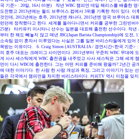
국 기준> : 20일, 16시 01분) 작년 WBC 챔피언 데일 해리스를 배출한 
도전했고 2013년에는 월드 브루어스 컵에서 3위를 기록한 적이 있다. 
것인데, 2012년에는 호주, 2013년엔 캐나다, 2015년엔 영국 브루어
런던에 정착했다고 한다. 세계를 돌아다니면서 커피를 공부한 그린빈바이어이자 로스터
25분) 타카유키 이시타니 선수는 일본을 대표해 출전한 선수이다. 작년 
부터 한 해도 빼놓지 않고 매년 JBC(Japan Barista Championsh
소속팀 없이 혼자서 이루었다는 사실은 그를 일본 바리스타들에게 있어 전
목받는 이유이다. 6. Craig Simon (AUSTRALIA / 경연시간<한국 
의 호주 대표는 크레이그 사이먼이다. 2011년부터 꾸준히 WBC 무대에 도
게 사사 세스틱에게 WBC 출전권을 내주었고 사사 세스틱은 그해 세계 
먼이 다시 WBC에 출전한다. 그는 어떤 커피를 준비해 왔을까? 2년간
에 대한 이야기다. 한 사람 한 사람 개성과 특징, 그리고 이야기가 있는
들은 각국에서 챔피언을 차지한 바리스타이다. 커피TV 역시 이점을 잊지