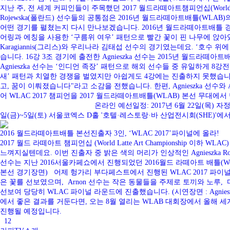
지난 주, 전 세계 커피인들이 주목했던 2017 월드라떼아트챔피언십(World Latte Art Ch
Rojewska(폴란드) 선수들의 공통점은 2016년 월드라떼아트배틀(WLAB)
어떤 경기를 펼쳤는지 다시 만나보겠습니다. 2016년 월드라떼아트배틀 경기에서 
어링과 에칭을 사용한 ‘구름위 여우’ 패턴으로 빨간 꽃이 핀 나무에 앉아있는
Karagiannis(그리스)와 우리나라 김태섭 선수의 경기였는데요. ‘
습니다. 16강 3조 경기에 출전한 Agnieszka 선수는 2015년 월드
Agnieszka 선수는 ‘인디언 족장’ 패턴으로 해외 선수들 중 유일하게 8
새’ 패턴과 치열한 경쟁을 벌였지만 아쉽게도 4강에는 진출하지 못했습니다.
고, 꿈이 이뤄졌습니다"라고 소감을 전했습니다. 한편, Agnieszka 선수
어 WLAC 2017 챔피언을 2017 월드라떼아트배틀(WLAB) 본선 무대에서 만날
온라인 예선일정: 2017년 6월 22일(목) 자정 까지 결
일(금)~5일(토) 서울코엑스 D홀 '호텔·레스토랑·바 산업전시회(SHE)'
2016 월드라떼아트배틀 본선진출자 3인, ‘WLAC 2017’파이널에 올라!
2017 월드 라떼아트 챔피언십 (World Latte Art Championshi
느껴지실텐데요. 이번 진출자 중 밝은 색의 머리가 인상적인 Agnieszka Rojewsk
선수는 지난 2016서울카페쇼에서 진행되었던 2016월드 라떼아트 배틀(World Lat
본선 경기장면) 어제 헝가리 부다페스트에서 진행된 WLAC 2017 파이널
은 꽃를 선보였으며, Arnon 선수는 작은 동물들을 주제로 토끼와 노루,
선보여 당당히 WLAC 파이널 라운드에 진출했습니다. (시연장면 : Agnieszka Roje
에서 좋은 결과를 거둔다면, 오는 8월 열리는 WLAB 대회장에서 올해 
진행될 예정입니다.
1
2