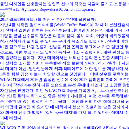
튤립 디자인을 선호한다는 송형목 선수의 각오는 다같이 즐기고 소통할 수 있는 대
구본현 #15. Agnieszka Rojewska #16. Arnon Thitiprasert
2017 월드라떼아트배틀 어떤 선수가 본선에 올랐을까?
지난 4월 시작된 월드커피배틀(World Coffee Battle)이 각 대회 본선진출자를 
서 진행된 일반인 참여형 온라인 투표에 3천여명이 넘는 전 세계 커피 애호가들
기량을 뽐낼 선수들의 명단은 다음과 같다. 올해 대회, 어떻게 바뀌었을까
참가 신청자가 줄어들 수 있다는 우려의 목소리도 있었지만, 전년에 비해 참
바뀐 점으로는 16강 진출자 선발을 위한 온라인 투표에서 기존 일반인 투
것으로, 이번 투표에서도 일반인 득점은 다소 저조했지만, 패턴 완성도 
게 줄었다는 점이다. 지난 대회에서는 해외선수들의 본선진출 사례가 4~5명씩 있었지
나 실력을 소개할 기회가 부족했던 점을 보완하기위해, 경기 전/후에 자
의 대회가 아닌, 일반인들에게 커피/라떼아트에 대한 정보를 제공하며 서로 소
1등을 향한 경쟁이 보다 치열할 것으로 전망된다. 어떤 선수를 주목해볼까
WLAC 대회에서 2016년 엄성진 선수에 이어 2017 챔피언의 자리에
이라며 "작년과는 전혀 다른 모습으로 본선 무대에 서겠다"고 소감을 말했다.
자신감을 표현했다. 이번 WLAC 대회 3등을 기록한 Agnieszka(폴란
익숙만큼 올해 대회에서도 좋은 성적이 기대된다. 어떤 선수를 주목해볼까?_국내
준우승한 바 있는 엄성진 선수는 올해는 이전과 전혀 다른 창작 패턴을 선
서 아깝게 떨어진 바 있지만 매 대회마다 본선에 진출하는 숨은 강자이다.
와 최원재 선수가 벌였던 '집안 싸움 매치'를 다시 볼 수 있다는 점에서 
기대 바란다.
WLAC2017 챔피언&파이널리스트, 월드라떼아트배틀(WLAB)에서 만나