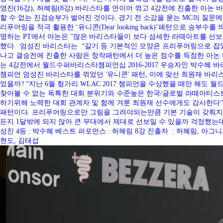
영진(16강), 허혜림(8강) 바리스타를 연이어 꺾고 4강전에 진출한 아논
할 수 없는 진검승부가 벌어진 것이다. 경기 전 소감을 묻는 MC의 질문에
리푸어링을 적극 활용한 ‘유니콘(Dear looking back)’패턴으로 승부
명하는 PT에서 아논은 "많은 바리스타들이 보다 섬세한 라떼아트를 선
했다. 엄성진 바리스타는 “갈기 등 기본적인 모양은 프리푸어링으로 잡
나고 결승전에 진출한 사람은 창작패턴에서 더 높은 점수를 득점한 아논 
는 4강전에서 월드수퍼바리스타챔피언십 2016-2017 우승자인 박수혜 
챔피언 엄성진 바리스타를 꺾었던 '유니콘' 패턴, 이에 맞선 최원재 바리스타
었을까? “지난 6월 헝가리 WLAC 2017 챔피언을 수상했을 때만 해
찾아볼 수 없는 독특한 대회 분위기와 수준높은 한국/글로벌 라떼아티스트
하기위해 노력한 대회 관계자 및 함께 겨룬 최원재 선수에게도 감사한다”
패턴이다. 프리푸어링으로만 그림을 그려야되는만큼 기본 기술이 갖춰지지
든지 1달밖에 되지 않아 큰 무대에서 제대로 선보일 수 있을까 걱정했는데 다행히 
성진 4등 : 박수혜 베스트 퍼포먼스 : 허혜림 8강 진출자 : 허혜림, 아그니시카
현도, 김태섭