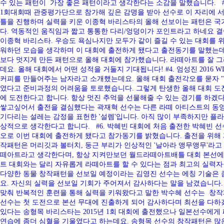
수 있는 패턴이 가장 좋은 패턴이라고 생각한다는 소감을 말했습니다. #
1회대회때 관중평가단으로 참가해 깊은 감명을 받아 선수로 이 자리에 서
틀을 진행하며 실력을 키운 이종혁 바리스타의 올해 선보이는 패턴은 국
다. 역동적인 움직임과 짧고 통통한 다리/엉덩이가 포인트라고 하네요 
이종혁 바리스타. 우승도 욕심나지만 모두가 같이 즐길 수 있는 대회를 위해
워하던 모습을 생각하며 이 대회에 출전하게 됐다고 출전동기를 말했는데요
보다 멋지게 만든 패턴으로 올해 대회에 참가했습니다. 라떼아트를 잘 
데요. 올해 대회에서 어떤 성적을 거둘지 기대됩니다! #4. 엄성진 20
커피를 만들어주는 남자라고 소개했는데요. 올해 대회 출전각오를 묻자 "
였다고 준비과정의 어려움을 토로했습니다. 그렇게 탄생한 올해 대회 도전
에 도전한다고 합니다. 항상 멋진 추억을 선물해줄 수 있는 경기를 하겠다는 
쌓고싶어서 출전을 결심했다는 곽재혁 선수는 다른 라떼 아티스트의 동영
기다리는 설레는 감정을 표헌한 '설렘'입니다. 아직 많이 부족하지만 플
상적으로 생각한다고 합니다. #6. 박혜빈 대회에 처음 출전한 박혜빈
오로 이번 대회에 출전하게 됐다고 참가동기를 밝혔습니다. 출전을 위해 
작패턴은 머리깃과 볼터치, 둥근 부리가 인상적인 '날아라 앵무앵무'라고
떼아트라고 생각한다며, 항상 지켜만보던 월드라떼아트배틀 대회 본선에 
트 대회와는 달리 자유롭게 라떼아트를 할 수 있다는 점과 최고의 실력자
다양한 동물 창작패턴을 선보일 예정이라는 김영진 선수는 에칭 기술은 
요. 자신의 실력을 선보일 기회가 주어져서 감사하다는 말을 남겼습니다.
맞춰 반복적인 훈련을 통해 실력을 키워왔다고 말한 박수혜 선수는 창
선수는 첫 도전으로 본선 무대에 진출하게 되어 감사하다며 최선을 다하
있다는 송형목 바리스타는 2015년 1회 대회에 출전했으나 일본선수에
연습에 좀더 심혈을 기울였다고 하는데요. 송형목 선수의 창작패턴은 많은