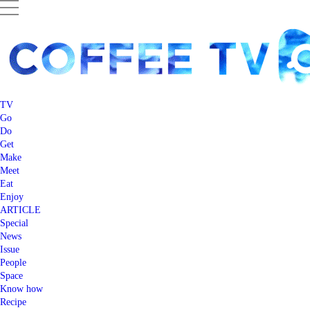
TV
Go
Do
Get
Make
Meet
Eat
Enjoy
ARTICLE
Special
News
Issue
People
Space
Know how
Recipe