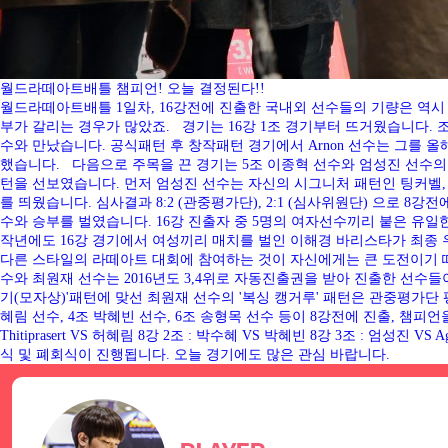
월드라떼아트배틀 챔피언! 오늘 결정된다!!
월드라떼아트배틀 1일차, 16강전에 진출한 국내외 선수들의 기량은 역시
부가 갈리는 경우가 많았죠. 경기는 16강 1조 경기부터 뜨거웠습니다. 조 추첨에
수와 만났습니다. 공식패턴 후 창작패턴 경기에서 Arnon 선수는 그를 올해
했습니다. 다음으로 주목을 끈 경기는 5조 이종혁 선수와 엄성진 선수
턴을 선보였습니다. 먼저 엄성진 선수는 자신의 시그니처 패턴인 팅커벨, 
를 띄웠습니다. 심사결과 8:2 (관중평가단), 2:1 (심사위원단) 으로 8강전
수와 승부를 벌였습니다. 16강 진출자 중 5명의 여자선수끼리 붙은 유일한 경
작년에도 16강 경기에서 여성끼리 매치를 벌인 이해경 바리스타가 최종 우승을
다른 스타일의 라떼아트 대회에 참여하는 것이 자신에게는 큰 도전이기 때
수와 최원재 선수는 2016년도 3,4위로 자동진출권을 받아 진출한 선수
기(모자상)'패턴에 맞선 최원재 선수의 '복싱 캥거루' 패턴은 관중평가단 
혜림 선수, 4조 박혜빈 선수, 6조 송형목 선수 등이 8강전에 진출, 챔피언
Thitiprasert VS 허혜림 8강 2조 : 박수혜 VS 박혜빈 8강 3조 : 엄성진 V
식 및 폐회식이 진행됩니다. 오늘 경기에도 많은 관심 바랍니다.