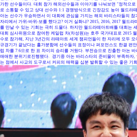
가한 선수들이다. 대회 참가 해외선수들과 이야기를 나눠보면 "정적으로
로 소통할 수 있고 상대 선수와 1:1 경쟁방식으로 긴장감도 높아 월드
아논 선수가 우승하면서 이 대회에 관심을 가지는 해외 바리스타들의 참가문의
자리에서 가위-바위-보를 했다고? 이거 실화냐? 2015, 2016, 2017 월드
를 만날 수 있는 기회는 극히 드물다. 하지만 월드라떼아트배틀 대회는 세계
대회 심사위원으로 참여한 케일럽 차(차성원)는 호주 국가대표로 2015 월
수로 참가해, 지난 3년간의 라떼아트 세계 챔피언들이 한 자리에 모두 모
규경기가 끝났다는 홀가분함에 선수들의 표정이나 퍼포먼스도 한결 편안했
럽 차를 7:6으로 한 표 차이의 승리를 거뒀다. 부전승으로 진출한 아논
애애한 분위기로진행됐다. 경기중 아논 바리스타의 준비물이 부족하자, 
는 점에서 사교의 도구로서 커피의 매력을 십분 발휘할 수 있는 좋은 