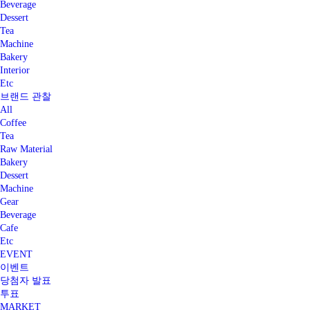
Beverage
Dessert
Tea
Machine
Bakery
Interior
Etc
브랜드 관찰
All
Coffee
Tea
Raw Material
Bakery
Dessert
Machine
Gear
Beverage
Cafe
Etc
EVENT
이벤트
당첨자 발표
투표
MARKET