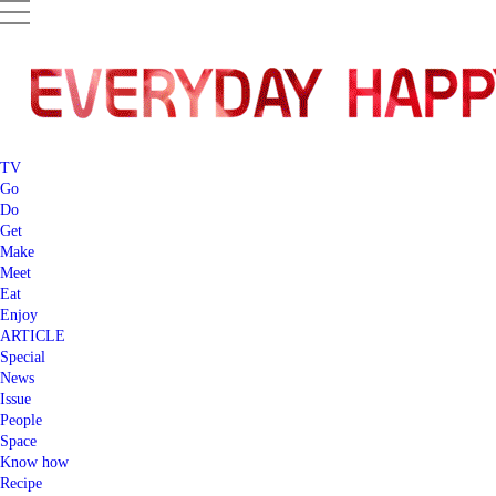
TV
Go
Do
Get
Make
Meet
Eat
Enjoy
ARTICLE
Special
News
Issue
People
Space
Know how
Recipe