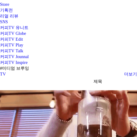
Store
기획전
리얼 리뷰
SNS
커피TV 유니트
커피TV Globe
커피TV Edit
커피TV Play
커피TV Talk
커피TV Jounnal
커피TV Inspire
#미디엄 브루잉
TV
더보기
제목