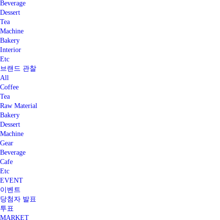
Beverage
Dessert
Tea
Machine
Bakery
Interior
Etc
브랜드 관찰
All
Coffee
Tea
Raw Material
Bakery
Dessert
Machine
Gear
Beverage
Cafe
Etc
EVENT
이벤트
당첨자 발표
투표
MARKET