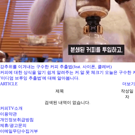
강추위를 이겨내는 구수한 커피 추출법(feat. 사이폰, 클레버)
커피에 대한 상식을 알기 쉽게 알려주는 커.알.못 체크기 오늘은 구수한
'미디엄 브루잉 추출법'에 대해 알아봅니다.
ARTICLE
더보기
제목
작성일
자
검색된 내역이 없습니다.
커피TV소개
이용약관
개인정보취급방침
제휴/광고문의
이메일무단수집거부