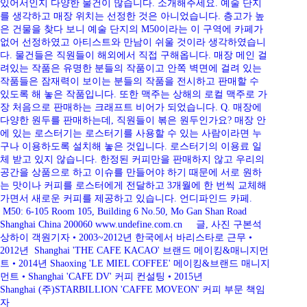
있어서인지 다양한 물건이 많습니다. 소개해주세요. 예술 단지
를 생각하고 매장 위치는 선정한 것은 아니었습니다. 층고가 높
은 건물을 찾다 보니 예술 단지의 M50이라는 이 구역에 카페가
없어 선정하였고 아티스트와 만남이 쉬울 것이라 생각하였습니
다. 물건들은 직원들이 해외에서 직접 구해옵니다. 매장 메인 걸
려있는 작품은 유명한 분들의 작품이고 안쪽 벽면에 걸려 있는
작품들은 잠재력이 보이는 분들의 작품을 전시하고 판매할 수
있도록 해 놓은 작품입니다. 또한 맥주는 상해의 로컬 맥주로 가
장 처음으로 판매하는 크래프트 비어가 되었습니다. Q. 매장에
다양한 원두를 판매하는데, 직원들이 볶은 원두인가요? 매장 안
에 있는 로스터기는 로스터기를 사용할 수 있는 사람이라면 누
구나 이용하도록 설치해 놓은 것입니다. 로스터기의 이용료 일
체 받고 있지 않습니다. 한정된 커피만을 판매하지 않고 우리의
공간을 상품으로 하고 이슈를 만들어야 하기 때문에 서로 원하
는 맛이나 커피를 로스터에게 전달하고 3개월에 한 번씩 교체해
가면서 새로운 커피를 제공하고 있습니다. 언디파인드 카페.
M50: 6-105 Room 105, Building 6 No.50, Mo Gan Shan Road
Shanghai China 200060 www.undefine.com.cn 글, 사진 구본석
상하이 객원기자 • 2003~2012년 한국에서 바리스타로 근무 •
2012년 Shanghai 'THE CAFE KACAO' 브랜드 메이킹&매니지먼
트 • 2014년 Shaoxing 'LE MIEL COFFEE' 메이킹&브랜드 매니지
먼트 • Shanghai 'CAFE DV' 커피 컨설팅 • 2015년
Shanghai (주)STARBILLION 'CAFFE MOVEON' 커피 부문 책임
자