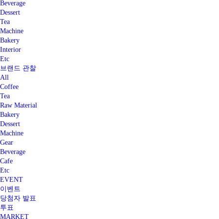
Beverage
Dessert
Tea
Machine
Bakery
Interior
Etc
브랜드 관찰
All
Coffee
Tea
Raw Material
Bakery
Dessert
Machine
Gear
Beverage
Cafe
Etc
EVENT
이벤트
당첨자 발표
투표
MARKET