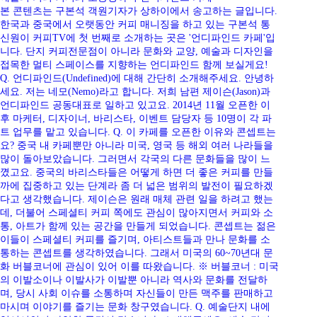
본 콘텐츠는 구본석 객원기자가 상하이에서 송고하는 글입니다.
한국과 중국에서 오랫동안 커피 매니징을 하고 있는 구본석 통
신원이 커피TV에 첫 번째로 소개하는 곳은 '언디파인드 카페'입
니다. 단지 커피전문점이 아니라 문화와 교양, 예술과 디자인을
접목한 멀티 스페이스를 지향하는 언디파인드 함께 보실게요!
Q. 언디파인드(Undefined)에 대해 간단히 소개해주세요. 안녕하
세요. 저는 네모(Nemo)라고 합니다. 저희 남편 제이슨(Jason)과
언디파인드 공동대표로 일하고 있고요. 2014년 11월 오픈한 이
후 마케터, 디자이너, 바리스타, 이벤트 담당자 등 10명이 각 파
트 업무를 맡고 있습니다. Q. 이 카페를 오픈한 이유와 콘셉트는
요? 중국 내 카페뿐만 아니라 미국, 영국 등 해외 여러 나라들을
많이 돌아보았습니다. 그러면서 각국의 다른 문화들을 많이 느
꼈고요. 중국의 바리스타들은 어떻게 하면 더 좋은 커피를 만들
까에 집중하고 있는 단계라 좀 더 넓은 범위의 발전이 필요하겠
다고 생각했습니다. 제이슨은 원래 매체 관련 일을 하려고 했는
데, 더불어 스페셜티 커피 쪽에도 관심이 많아지면서 커피와 소
통, 아트가 함께 있는 공간을 만들게 되었습니다. 콘셉트는 젊은
이들이 스페셜티 커피를 즐기며, 아티스트들과 만나 문화를 소
통하는 콘셉트를 생각하였습니다. 그래서 미국의 60~70년대 문
화 버블코너에 관심이 있어 이를 따왔습니다. ※ 버블코너 : 미국
의 이발소이나 이발사가 이발뿐 아니라 역사와 문화를 전달하
며, 당시 사회 이슈를 소통하며 자신들이 만든 맥주를 판매하고
마시며 이야기를 즐기는 문화 창구였습니다. Q. 예술단지 내에