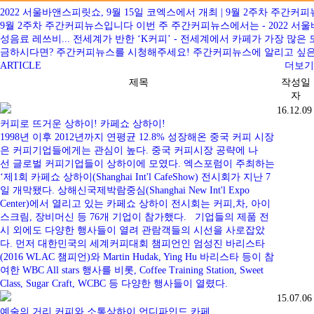
2022 서울바앤스피릿쇼, 9월 15일 코엑스에서 개최 | 9월 2주차 주간커
9월 2주차 주간커피뉴스입니다 이번 주 주간커피뉴스에서는 - 2022 서울바
성음료 레쓰비... 전세계가 반한 ‘K커피’ - 전세계에서 카페가 가장 
금하시다면? 주간커피뉴스를 시청해주세요! 주간커피뉴스에 알리고 싶은 소식이 있으
ARTICLE
더보기
제목
작성일
자
16.12.09
커피로 뜨거운 상하이! 카페쇼 상하이!
1998년 이후 2012년까지 연평균 12.8% 성장해온 중국 커피 시장
은 커피기업들에게는 관심이 높다. 중국 커피시장 공략에 나
선 글로벌 커피기업들이 상하이에 모였다. 엑스포럼이 주최하는
‘제1회 카페쇼 상하이(Shanghai Int'l CafeShow) 전시회가 지난 7
일 개막됐다. 상해신국제박람중심(Shanghai New Int'l Expo
Center)에서 열리고 있는 카페쇼 상하이 전시회는 커피,차, 아이
스크림, 장비머신 등 76개 기업이 참가했다. 기업들의 제품 전
시 외에도 다양한 행사들이 열려 관람객들의 시선을 사로잡았
다. 먼저 대한민국의 세계커피대회 챔피언인 엄성진 바리스타
(2016 WLAC 챔피언)와 Martin Hudak, Ying Hu 바리스타 등이 참
여한 WBC All stars 행사를 비롯, Coffee Training Station, Sweet
Class, Sugar Craft, WCBC 등 다양한 행사들이 열렸다.
15.07.06
예술의 거리 커피와 소통상하이 언디파인드 카페