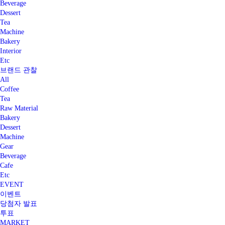
Beverage
Dessert
Tea
Machine
Bakery
Interior
Etc
브랜드 관찰
All
Coffee
Tea
Raw Material
Bakery
Dessert
Machine
Gear
Beverage
Cafe
Etc
EVENT
이벤트
당첨자 발표
투표
MARKET