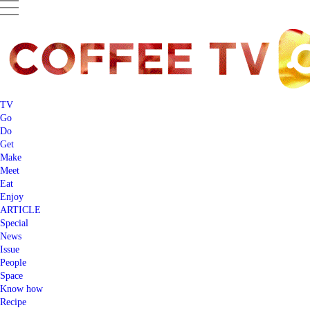
TV
Go
Do
Get
Make
Meet
Eat
Enjoy
ARTICLE
Special
News
Issue
People
Space
Know how
Recipe