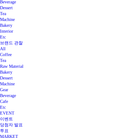
Beverage
Dessert
Tea
Machine
Bakery
Interior
Etc
브랜드 관찰
All
Coffee
Tea
Raw Material
Bakery
Dessert
Machine
Gear
Beverage
Cafe
Etc
EVENT
이벤트
당첨자 발표
투표
MARKET