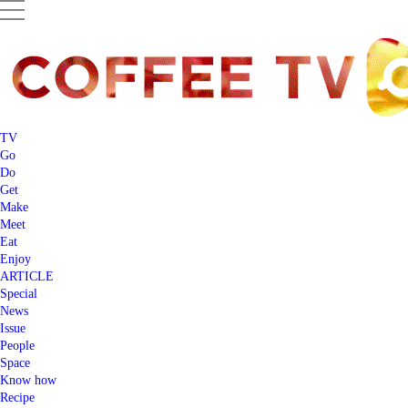
TV
Go
Do
Get
Make
Meet
Eat
Enjoy
ARTICLE
Special
News
Issue
People
Space
Know how
Recipe