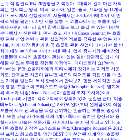
는 누적 참관객 8백 20만명을 기록했다. 4대륙에 걸쳐 매년 개최
되는 전시회는 영국, 미국, 러시아, 일본, 중국, 브라질 등 11개국
31개 도시에서 진행됐으며, 서울에서는 2013,2014에 이어 세 번
째로 막을 올린다.이번 서울 살롱 뒤 쇼콜라에서는 초콜릿 업계
종사자뿐만 아니라 일반 참관객들도 보고 즐길 수 있는 다양한
부대행사가 진행된다. 먼저 초코 세미나(Choco Seminar)는 초콜
릿 관련 산업 전반에 관한 실질적인 정보를 공유할 수 있는 세미
나로, 세계 시장 동향과 한국 초콜릿 관련 산업이 나아가야 할 방
향에 대해 논의하는 자리가 마련된다. 업계 종사자와 예비창업
자들뿐만 아니라 초콜릿에 관심이 있는 일반 참관객도 쉽게 이
해할 수 있는 주제로 진행될 예정이다. 페이스트리 쇼(Pastry
Show)는 유명 쇼콜라티에와 파티시에가 참가하는 디저트 시연
회로, 관객들은 시연이 끝나면 셰프의 디저트를 직접 맛볼 수 있
는 기회를 얻는다. 특히 한국에서 만나보기 힘든 세계적인 초콜
릿 명장, 프랑스의 크리스토프 루셀(Christophe Roussel), 벨기에
의 베노아 니앙(Benoit Nihant)과 일본의 코지 츠치야(Koji
Tsuchiya)의 시연이 각각 2회씩 예정되어 있어 눈길을 끈다. 이중
베노아 니앙(Benoit Nihant)은 카카오 열매부터 완제품까지 직접
초콜릿 제조 전 과정을 직접 관여하는 손꼽히는 초콜릿 명장이
다. 또한 고급 카카오를 세계 4개 대륙에서 들여온 향신료와 융
합시키는 기술은 전문가들 사이에서도 높이 평가 되고 있다. 또
다른 초콜릿 명장인 크리스토프 루셀(Christophe Roussel)은 2012
년 프랑스 최고초콜릿 명장 BEST 5에 선정된 세계적인 초콜릿