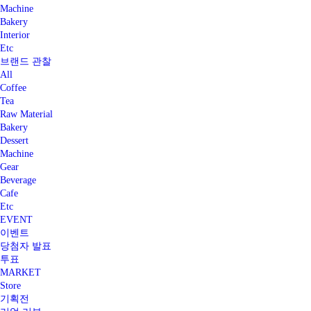
Machine
Bakery
Interior
Etc
브랜드 관찰
All
Coffee
Tea
Raw Material
Bakery
Dessert
Machine
Gear
Beverage
Cafe
Etc
EVENT
이벤트
당첨자 발표
투표
MARKET
Store
기획전