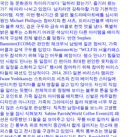
국인 등 문화권의 차이라기보다 ‘일하러 왔는가?, 즐기러 왔는
가?’ 에 따라 나뉘고 있었다. 남자라면 갖춰야할 가장 기본적인
아이템. 자켓. 이번 행사기간 중 열린 월드라떼아트배틀 심사위
원인 Michael Phillips는 청바지와 흰 셔츠, 프러시안블루 넥타이
와 블루 재킷, 검은 구두와 금속 버클로 한껏 멋을 냈다. 특별히
밝은 블루는 소화하기 어려운 색상이지만 다른 아이템을 베이직
하게 구성해 전체 밸런스를 맞췄다. 반면 Stephen
Bannister(ECOM)은 편안한 체크무늬 남방에 짙은 청바지, 가죽
버클과 갈색 구두를 입었다. Bannister씨는 “WCLF와 서울카페쇼
모두 참석하기 위해 5일간 머무를 예정이다. 평소 만나기 힘들었
던 사람도 만나는 등 일정이 긴 편이라 최대한 편안한 옷차림으
로 일정을 소화하고 있다” 행사에 참여하기 위해 참여한 바리스
타들의 패션도 인상적이다. 2014, 2015 일본 바리스타 챔피언
Iwase Yoshikazu는 스트라이프 셔츠와 진의 베이직한 스타일에
빈티지한 앞치마를 걸쳐 명찰을 걸고 있지 않아도 자신의 직업
을 알리는 듯했다. 전체적으로 청량해 보이는 블루로 톤을 맞추
고 포인트로 가죽 질감의 아이템을 배치했다. 신발은 캐주얼한
디자인은 아니지만, 가죽의 그라데이션 컬러 덕분에 너무 무겁
지 않은 스타일로 완성했다. 칙칙한 남정네들을 보느라 고생했
을 눈을 잠시 식혀보자. Sabine Parrish(World Coffee Events)의 패
션은 따뜻했던 11월을 잘 보여주고 있다. 무릎 바로 밑까지 올라
오는 긴 롱부츠 위로 허벅지 중간에서 짧게 끊어지는 민소매 원
피스를 입고 전시장을 구경하고 있었다. 특히 롱부츠는 맨살을
드러낼수록 특유의 섹시함이 돋보이기도 한다. Parrish양은 “서