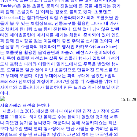
명장이며, 일본 최고의 쇼콜라티에로 꼽히는 코지 츠치야(Koji
Tsuchiya)은 일본 초콜릿 문화의 진일보에 큰 공을 세웠다는 평가
와 함께 ‘초콜릿의 신’이라는 칭호로 불리고 있다. 초코랜드
(Chocoland)는 참가자들이 직접 쇼콜라티에가 되어 초콜릿을 만
들어 볼 수 있는 체험장으로, 전통도구를 활용한 고대시대 카카
오 체험과 템퍼링 실습 등이 진행된다. 또한 얼마 남지않은 발렌
타인 데이초콜릿에 메시지를 새기는 체험이 준비되어 있어 연인
과 함께 전시장을 찾는 이들에게 좋은 추억을 선사할 것이다. 서
울 살롱 뒤 쇼콜라의 하이라이트 행사인 카카오쇼(Cacao Show)
는 초콜릿을 활용한 음악공연과 마술쇼, 패션쇼가 준비되어있
다. 특히 초콜릿 패션쇼는 살롱 뒤 쇼콜라 행사가 열렸던 패션의
도시 프랑스 파리와 이탈리아 밀라노에서도 주목을 받았던 행사
로, 모델들은 일반 천이 아닌 초콜릿으로 만들어진 드레스를 입
고 무대에 오른다. 이번 무대에서는 파리 무대에 올랐던 6벌의
드레스가 선보여질 예정이며, 2017년 살롱 뒤 쇼콜라를 위해 디
자이너와 쇼콜라티에가 협업하여 만든 드레스 역시 선보일 예정
이다.
15.12.29
서울카페쇼 패션을 논하다
서울카페쇼 2015, 패션을 만나다 예년이면 진작 스키장이 오픈
했을 11월이다. 하지만 올해도 수능 한파가 없었던 것처럼 너무
나 따뜻한 늦가을 날씨였다. 더군다나 올해 서울카페쇼는 작년
보다 일주일 빨리 열려 행사장에서 만난 사람들 중 가벼운 점퍼
차림으로 멋을 낸 패피들이 많았다. 패션의 차이는 내국인과 외