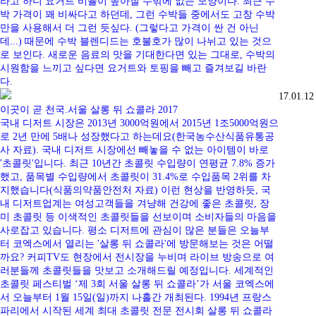
라고 하니 요거트 비율이 높아질 수밖에 없는 모양이다. 최근 수
박 가격이 꽤 비싸다고 하던데, 그런 수박들 중에서도 고창 수박
만을 사용해서 더 그런 듯싶다. (그렇다고 가격이 싼 건 아닌
데...) 때문에 수박 블렌디드는 호불호가 많이 나뉘고 있는 것으
로 보인다. 새로운 음료의 맛을 기대한다면 있는 그대로, 수박의
시원함을 느끼고 싶다면 요거트와 토핑을 빼고 즐겨보길 바란
다.
17.01.12
이곳이 곧 천국.서울 살롱 뒤 쇼콜라 2017
국내 디저트 시장은 2013년 3000억원에서 2015년 1조5000억원으
로 2년 만에 5배나 성장했다고 하는데요(한국농수산식품유통공
사 자료). 국내 디저트 시장에선 빼놓을 수 없는 아이템이 바로
'초콜릿'입니다. 최근 10년간 초콜릿 수입량이 연평균 7.8% 증가
했고, 품목별 수입량에서 초콜릿이 31.4%로 수입품목 2위를 차
지했습니다(식품의약품안전처 자료) 이런 현상을 반영하듯, 국
내 디저트업계는 여성고객들을 겨냥해 건강에 좋은 초콜릿, 장
미 초콜릿 등 이색적인 초콜릿들을 선보이며 소비자들의 마음을
사로잡고 있습니다. 평소 디저트에 관심이 많은 분들은 오늘부
터 코엑스에서 열리는 '살롱 뒤 쇼콜라'에 방문해보는 것은 어떨
까요? 커피TV도 현장에서 전시장을 누비며 라이브 방송으로 여
러분들께 초콜릿들을 맛보고 소개해드릴 예정입니다. 세계적인
초콜릿 페스티벌 ‘제 3회 서울 살롱 뒤 쇼콜라’가 서울 코엑스에
서 오늘부터 1월 15일(일)까지 나흘간 개최된다. 1994년 프랑스
파리에서 시작된 세계 최대 초콜릿 전문 전시회 살롱 뒤 쇼콜라