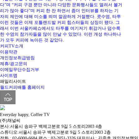
다”며 “커피 구경 뿐만 아니라 다양한 문화행사들도 열려서 볼거
리가 많아 좋다”며 커피 한 잔 하면서 좀더 인터뷰를 하자는 기
자의 제안에 대해 미소를 띄며 깔끔하게 거절했다. 콧수염, 타투
이런 것들은 이제 포틀랜드발 커피 힙스터들의 상징이 됐다. 그
래서 이번 서울카페쇼에서도 타투를 여기저기 휘감거나 덥수룩
한 수염의 참가자들을 많이 만날 수 있었다. 이런 개성 하나하나
가 모두 커피에 녹아든 것 같았다.
커피TV소개
이용약관
개인정보취급방침
제휴/광고문의
이메일무단수집거부
사이트맵
패밀리사이트
월드커피배틀 홈페이지
Everyday happy, Coffee TV
(주)채널씨
본사:서울시 송파구 백제고분로 9길 5 스토리2003 4층
스튜디오:서울시 송파구 백제고분로 9길 5 스토리2003 2층
전화 : 02-6000-6684 팩스 : 02-2051-3326 대표이사 : 김준호 개인정보책임