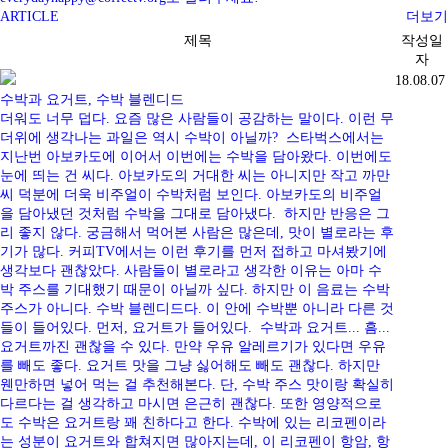
ARTICLE
더보기
제목
작성일
자
18.08.07
수박과 요거트, 수박 블렌디드
더워도 너무 덥다. 요즘 많은 사람들이 공감하는 말이다. 이런 무
더위에 생각나는 과일은 역시 수박이 아닐까? 스타벅스에서는
지난번 아보카도에 이어서 이번에는 수박을 담아왔다. 이번에도
눈에 띄는 건 씨다. 아보카도의 거대한 씨는 아니지만 작고 까만
씨 덕분에 더욱 비주얼이 수박처럼 보인다. 아보카도의 비주얼
을 담아냈던 것처럼 수박을 그대로 담아냈다. 하지만 반응은 그
리 좋지 않다. 궁금해서 먹어본 사람은 많은데, 맛이 별로라는 후
기가 많다. 커피TV에서는 이런 후기를 먼저 접하고 마셔봤기에
생각보다 괜찮았다. 사람들이 별로라고 생각한 이유는 아마 수
박 주스를 기대했기 때문이 아닐까 싶다. 하지만 이 음료는 수박
주스가 아니다. 수박 블렌디드다. 이 안에 수박뿐 아니라 다른 것
들이 들어있다. 먼저, 요거트가 들어있다. 수박과 요거트... 흠...
요거트까진 괜찮을 수 있다. 만약 우유 알레르기가 있다면 우유
를 빼도 좋다. 요거트 맛을 그냥 싫어해도 빼도 괜찮다. 하지만
웬만하면 넣어 먹는 걸 추천해본다. 단, 수박 주스 맛이랑 확실히
다르다는 걸 생각하고 마시면 은근히 괜찮다. 또한 영양적으로
도 수박은 요거트랑 꽤 친하다고 한다. 수박에 있는 리코펜이라
는 성분이 요거트와 합쳐지면 많아지는데, 이 리코펜이 항암, 항