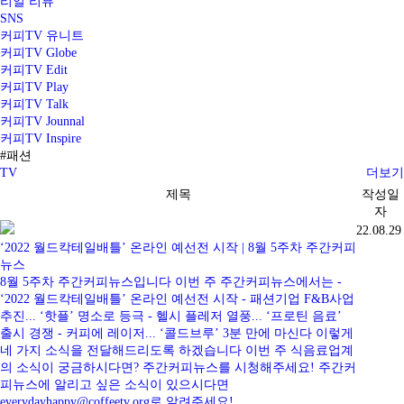
리얼 리뷰
SNS
커피TV 유니트
커피TV Globe
커피TV Edit
커피TV Play
커피TV Talk
커피TV Jounnal
커피TV Inspire
#패션
TV
더보기
제목
작성일
자
22.08.29
‘2022 월드칵테일배틀’ 온라인 예선전 시작 | 8월 5주차 주간커피
뉴스
8월 5주차 주간커피뉴스입니다 이번 주 주간커피뉴스에서는 -
‘2022 월드칵테일배틀’ 온라인 예선전 시작 - 패션기업 F&B사업
추진... ‘핫플’ 명소로 등극 - 헬시 플레저 열풍... ‘프로틴 음료’
출시 경쟁 - 커피에 레이저... ‘콜드브루’ 3분 만에 마신다 이렇게
네 가지 소식을 전달해드리도록 하겠습니다 이번 주 식음료업계
의 소식이 궁금하시다면? 주간커피뉴스를 시청해주세요! 주간커
피뉴스에 알리고 싶은 소식이 있으시다면
everydayhappy@coffeetv.org로 알려주세요!