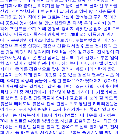
울카페쇼 때 춥다는 이야기를 듣고 눈이 올지도 몰라 긴 부츠를
신었다”며 “전시장 내부 난방이 잘 되었고 워낙 많은 사람들이
구경하고 있어 짐이 되는 코트는 객실에 맡겨놓고 구경 중”이라
며 웃었다 행사 셋째 날 만난 참관객은 적-백-흑의 나이키 농구
화에 포인트를 주기 위해 연청색 청바지 바짓단을 접어 올려 7부
바지로 만들었다. 롤스판 연청팬츠는 20대 젊은이들에게 인기
다. 자유분방한 헤어스타일도 돋보였다. 투블럭컷을 한 머리와
검은색 두꺼운 안경테, 검은색 긴팔 티셔츠 위로는 전시장의 모
든 것을 찍겠노라 생각하며 DSLR을 목에 걸고있다. 전시장이 따
뜻해서인지 입고 온 빨간 점퍼는 숄더백 위에 걸쳤다. 투톤 염색
한 스타일이 강렬한 참관객이다. 상의부터 바지, 에나멜 신발까
지 테마 컬러를 검은색으로 맞춰 멀리서 봐도 머리카락과 빨간
입술이 눈에 띄게 된다. 밋밋할 수도 있는 검은색 맨투맨 셔츠 아
래, 화려한 색상의 꽃들이 나염된 블라우스가 덧대어져 있다 다
만 어깨에 살짝 걸쳐있는 갈색 숄더백은 조금 아쉽다. 아마 이번
행사 기간 중 전시장에서 가장 많이 봤을 패션이다. 서울카페쇼
를 보러온 수많은 관람객들이 안내가 필요할 때 눈에 잘 띄도록
붉은색 베레모와 붉은색-흰색 긴팔셔츠로 통일된 카페리언들은
여기저기 눈에 많이 띄였다. 그러나 상의까지만 통일이었고 하
의부터는 자유복장이다보니 카페리언들의 대다수를 차지하는
20대 청춘들은 다양한 방법으로 자신을 표출하곤 했다. 최근 인
기있는 스타일인 상의를 블랙 진 안쪽으로 살짝 말아 넣고, 전시
회 기간 중 하루 종일 서있어야 되는 고통을 줄이기위해 발이 편