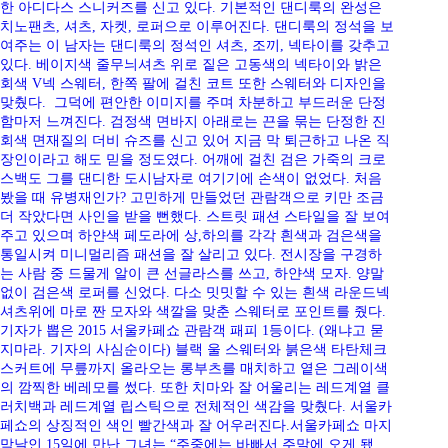
한 아디다스 스니커즈를 신고 있다. 기본적인 댄디룩의 완성은
치노팬츠, 셔츠, 자켓, 로퍼으로 이루어진다. 댄디룩의 정석을 보
여주는 이 남자는 댄디룩의 정석인 셔츠, 조끼, 넥타이를 갖추고
있다. 베이지색 줄무늬셔츠 위로 짙은 고동색의 넥타이와 밝은
회색 V넥 스웨터, 한쪽 팔에 걸친 코트 또한 스웨터와 디자인을
맞췄다. 그덕에 편안한 이미지를 주며 차분하고 부드러운 단정
함마저 느껴진다. 검정색 면바지 아래로는 끈을 묶는 단정한 진
회색 면재질의 더비 슈즈를 신고 있어 지금 막 퇴근하고 나온 직
장인이라고 해도 믿을 정도였다. 어깨에 걸친 검은 가죽의 크로
스백도 그를 댄디한 도시남자로 여기기에 손색이 없었다. 처음
봤을 때 유병재인가? 고민하게 만들었던 관람객으로 키만 조금
더 작았다면 사인을 받을 뻔했다. 스트릿 패션 스타일을 잘 보여
주고 있으며 하얀색 페도라에 상,하의를 각각 흰색과 검은색을
통일시켜 미니멀리즘 패션을 잘 살리고 있다. 전시장을 구경하
는 사람 중 드물게 알이 큰 선글라스를 쓰고, 하얀색 모자. 양말
없이 검은색 로퍼를 신었다. 다소 밋밋할 수 있는 흰색 라운드넥
셔츠위에 마로 짠 모자와 색깔을 맞춘 스웨터로 포인트를 줬다.
기자가 뽑은 2015 서울카페쇼 관람객 패피 1등이다. (왜냐고 묻
지마라. 기자의 사심순이다) 블랙 울 스웨터와 붉은색 타탄체크
스커트에 무릎까지 올라오는 롱부츠를 매치하고 옅은 그레이색
의 깜찍한 베레모를 썼다. 또한 치마와 잘 어울리는 레드계열 클
러치백과 레드계열 립스틱으로 전체적인 색감을 맞췄다. 서울카
페쇼의 상징적인 색인 빨간색과 잘 어우러진다.서울카페쇼 마지
막날인 15일에 만난 그녀는 “주중에는 바빠서 주말에 오게 됐