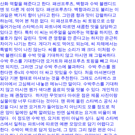
산화 역할을 해준다고 한다. 패션프루츠, 백향과 수박 블렌디드
엔 또 다른 게 섞여 있다. 패션프루츠다. 백향과라고도 불리는 이
과일은 백가지 향이 난다고 한다. 그만큼 향과 맛이 강렬하다고
하는데, 먹어 본 적은 없다. 이 패션프루츠는 씨 토핑으로 소량
들어가는데 스타벅스의 파트너에 따르면 새콤한 맛을 담당하고
있다고 한다. 특히 이 씨는 비주얼을 살려주는 역할을 하지만, 호
불호가 많이 갈린다. 맛에 큰 영향을 안 준다고는 하지만 은근히
차이가 나기는 한다. 게다가 씨도 먹어도 되는데, 씨 자체에서는
특별히 맛이 나진 않는다. 씨를 씹는 소리가 꽤 크다. 이처럼 수
박 블렌디드를 수박 맛을 기대하지 않고 마시면 꽤 그럴싸하다.
수박 주스를 기대한다면 요거트와 패션프루츠 토핑을 빼고 마시
면 되지만, 그러면 그냥 수박 주스에 불과하다. 수박 주스를 원
한다면 쥬x의 수박이 더 싸고 맛있을 수 있다. 처음 마셔본다면
일단 기본 형태로 마셔보는 것을 추천한다. 그래도 스타벅스 코
리아에서 고심해서 내놓은 메뉴니깐 말이다. 수박주스를 기대하
지 않고 마시면 뭔가 색다른 음료의 맛을 맛볼 수 있다. 개인적으
로는 꽤 괜찮았다. 하지만 무엇보다 아쉬운 점은 제품 사진이랑
실물이랑 너무 다르다는 것이다. 맨 위에 올린 스타벅스 공식 사
진을 다시 보면 요거트가 들어있는지 아닌지도 모를 정도로 적
은 양이 밑에만 살짝 깔려있는 반면 실제로는 요거트 비율이 꽤
많다. 이 정도면 수박 반, 요거트 반이 아닐까 싶다. 실제 스타벅
스에서 일하는 파트너에 따르면 예쁜 모양으로 담기 어렵다고
한다. 수박이 팩으로 담겨 있는데, 그 양도 그리 많은 편은 아니