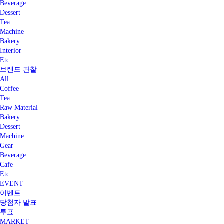
Beverage
Dessert
Tea
Machine
Bakery
Interior
Etc
브랜드 관찰
All
Coffee
Tea
Raw Material
Bakery
Dessert
Machine
Gear
Beverage
Cafe
Etc
EVENT
이벤트
당첨자 발표
투표
MARKET