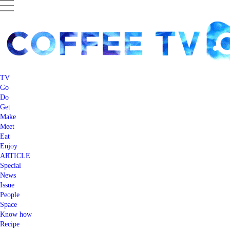
TV
Go
Do
Get
Make
Meet
Eat
Enjoy
ARTICLE
Special
News
Issue
People
Space
Know how
Recipe