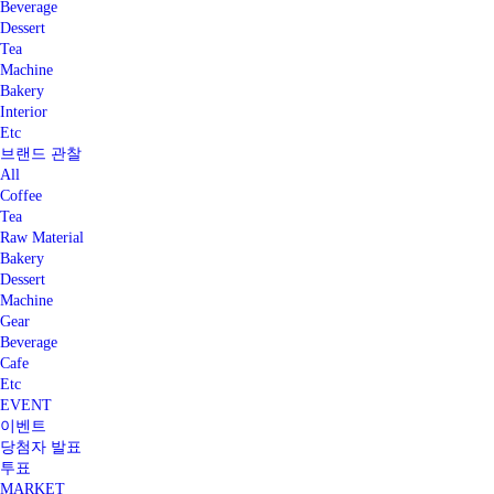
Beverage
Dessert
Tea
Machine
Bakery
Interior
Etc
브랜드 관찰
All
Coffee
Tea
Raw Material
Bakery
Dessert
Machine
Gear
Beverage
Cafe
Etc
EVENT
이벤트
당첨자 발표
투표
MARKET