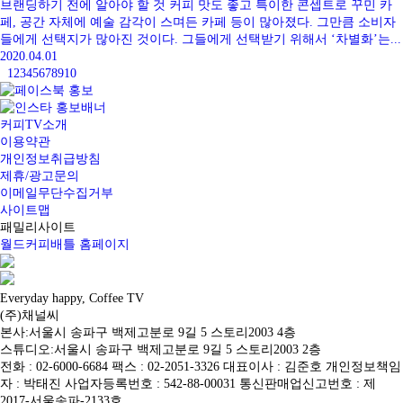
브랜딩하기 전에 알아야 할 것 커피 맛도 좋고 특이한 콘셉트로 꾸민 카
페, 공간 자체에 예술 감각이 스며든 카페 등이 많아졌다. 그만큼 소비자
들에게 선택지가 많아진 것이다. 그들에게 선택받기 위해서 ‘차별화’는...
2020.04.01
1
2
3
4
5
6
7
8
9
10
커피TV소개
이용약관
개인정보취급방침
제휴/광고문의
이메일무단수집거부
사이트맵
패밀리사이트
월드커피배틀 홈페이지
Everyday happy, Coffee TV
(주)채널씨
본사:서울시 송파구 백제고분로 9길 5 스토리2003 4층
스튜디오:서울시 송파구 백제고분로 9길 5 스토리2003 2층
전화 : 02-6000-6684 팩스 : 02-2051-3326 대표이사 : 김준호 개인정보책임
자 : 박태진 사업자등록번호 : 542-88-00031 통신판매업신고번호 : 제
2017-서울송파-2133호